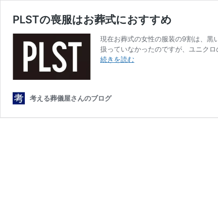
PLSTの喪服はお葬式におすすめ
現在お葬式の女性の服装の9割は、黒
扱っていなかったのですが、ユニクロの
PLST
続きを読む
の
喪
服
考える葬儀屋さんのブログ
は
お
葬
式
に
お
す
す
め