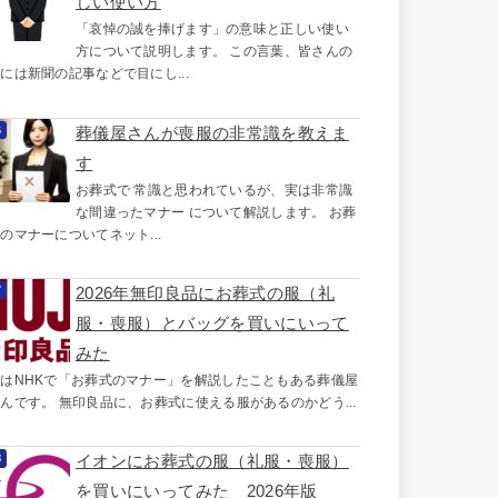
しい使い方
「哀悼の誠を捧げます」の意味と正しい使い
方について説明します。 この言葉、皆さんの
には新聞の記事などで目にし...
葬儀屋さんが喪服の非常識を教えま
す
お葬式で 常識と思われているが、実は非常識
な間違ったマナー について解説します。 お葬
のマナーについてネット...
2026年無印良品にお葬式の服（礼
服・喪服）とバッグを買いにいって
みた
はNHKで「お葬式のマナー」を解説したこともある葬儀屋
んです。 無印良品に、お葬式に使える服があるのかどう...
イオンにお葬式の服（礼服・喪服）
を買いにいってみた 2026年版