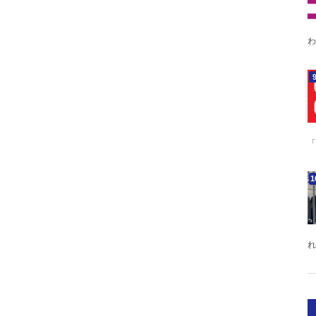
わ
「
れ