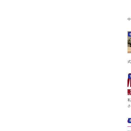
中
式
私
さ