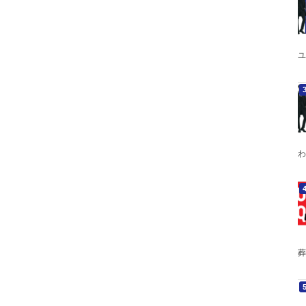
ユ
わ
葬