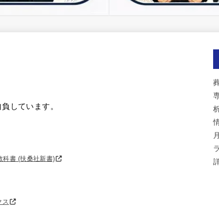
自負しています。
ラ
科書 (扶桑社新書)
クス