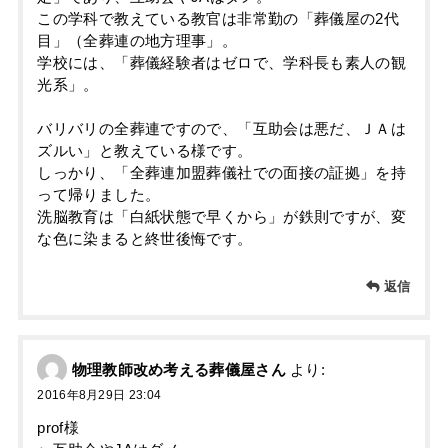
この学科で教えている教官は非常勤の「葬儀屋の2代
目」（全葬連の地方理事」。
学校には、「葬儀経験者はゼロで、学科長も素人の観
光系」。
バリバリの全葬連ですので、「互助会は悪だ、ＪＡは
ズルい」と教えている様です。
しっかり、「全葬連加盟葬儀社での面接の証拠」を持
って帰りました。
洗脳教育は「白紙状態で早くから」が鉄則ですが、変
な色に染まると終世後悔です。
返信
物理教師改め考える葬儀屋さん
より:
2016年8月29日 23:04
prof様