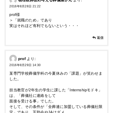
物理教師改め考える葬儀屋さん
より:
2016年8月28日 21:22
prof様
＞「就職のため」であり
実はそれほど有利でもないという・・・
返信
prof
より:
2016年8月29日 14:30
某専門学校葬儀学科の今夏休みの「課題」が笑わせま
した。
担当教官が2年生の学生に課した「Internshipモドキ」
は、「葬儀社に連絡をして
面接を受ける事」でした。
そして、その条件が「全葬連に加盟している葬儀社限
定」であり、互助会やJAはダメ。