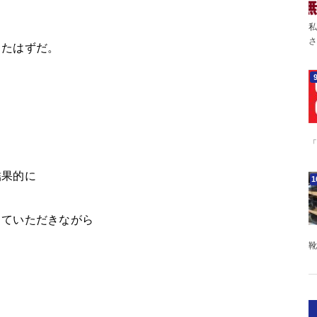
私
さ
きたはずだ。
「
結果的に
していただきながら
靴