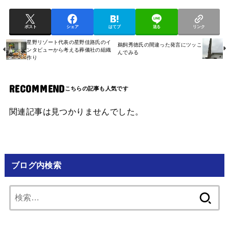
ポスト
シェア
はてブ
送る
リンク
星野リゾート代表の星野佳路氏のイ
鵜飼秀徳氏の間違った発言にツッこ
ンタビューから考える葬儀社の組織
んでみる
作り
RECOMMEND
関連記事は見つかりませんでした。
ブログ内検索
検
索: