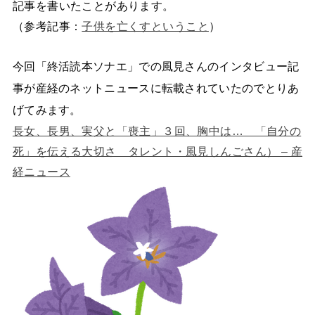
記事を書いたことがあります。
（参考記事：
子供を亡くすということ
）
今回「終活読本ソナエ」での風見さんのインタビュー記
事が産経のネットニュースに転載されていたのでとりあ
げてみます。
長女、長男、実父と「喪主」３回、胸中は… 「自分の
死」を伝える大切さ タレント・風見しんごさん） – 産
経ニュース