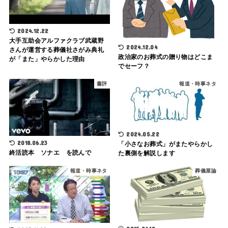
2024.12.22
大手互助会アルファクラブ武蔵野
2024.12.04
さんが運営する葬儀社さがみ典礼
政治家のお葬式の贈り物はどこま
が「また」やらかした理由
でセーフ？
書評
報道・時事ネタ
2024.05.22
2018.06.23
「小さなお葬式」がまたやらかし
終活読本 ソナエ を読んで
た裏側を解説します
報道・時事ネタ
葬儀屋論