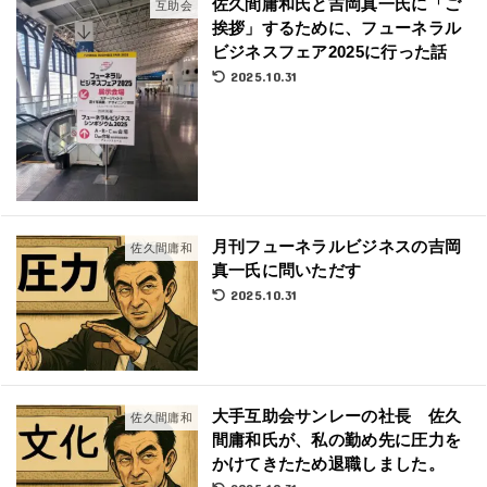
佐久間庸和氏と吉岡真一氏に「ご
互助会
挨拶」するために、フューネラル
ビジネスフェア2025に行った話
2025.10.31
月刊フューネラルビジネスの吉岡
佐久間庸和
真一氏に問いただす
2025.10.31
大手互助会サンレーの社長 佐久
佐久間庸和
間庸和氏が、私の勤め先に圧力を
かけてきたため退職しました。