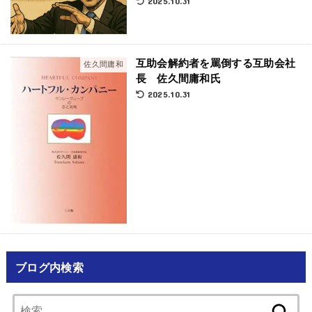
2025.10.31
互助会解約者を罵倒する互助会社
佐久間庸和
長 佐久間庸和氏
2025.10.31
ブログ内検索
検