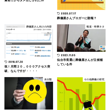
費者庁からダメ出しされた件
2020.07.17
葬儀屋さんブロガーに朗報？
葬儀屋さん向けの内容
報道・時事ネタ
2023.11.05
仙台市長選に葬儀屋さんが立候補
2018.07.30
している件
祝！月間２０，０００アクセス突
破、なんですが・・・・
未分類
その他葬儀の研究