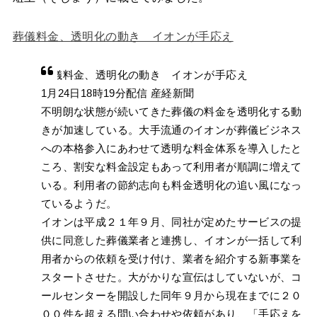
葬儀料金、透明化の動き イオンが手応え
葬儀料金、透明化の動き イオンが手応え
1月24日18時19分配信 産経新聞
不明朗な状態が続いてきた葬儀の料金を透明化する動
きが加速している。大手流通のイオンが葬儀ビジネス
への本格参入にあわせて透明な料金体系を導入したと
ころ、割安な料金設定もあって利用者が順調に増えて
いる。利用者の節約志向も料金透明化の追い風になっ
ているようだ。
イオンは平成２１年９月、同社が定めたサービスの提
供に同意した葬儀業者と連携し、イオンが一括して利
用者からの依頼を受け付け、業者を紹介する新事業を
スタートさせた。大がかりな宣伝はしていないが、コ
ールセンターを開設した同年９月から現在までに２０
００件を超える問い合わせや依頼があり、「手応えを