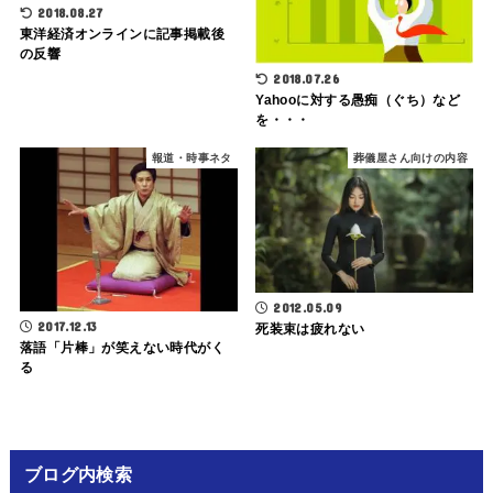
2018.08.27
東洋経済オンラインに記事掲載後
の反響
2018.07.26
Yahooに対する愚痴（ぐち）など
を・・・
報道・時事ネタ
葬儀屋さん向けの内容
2012.05.09
2017.12.13
死装束は疲れない
落語「片棒」が笑えない時代がく
る
ブログ内検索