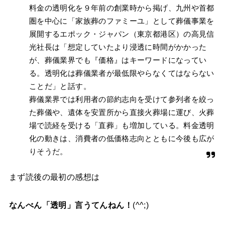
料金の透明化を９年前の創業時から掲げ、九州や首都
圏を中心に「家族葬のファミーユ」として葬儀事業を
展開するエポック・ジャパン（東京都港区）の高見信
光社長は「想定していたより浸透に時間がかかった
が、葬儀業界でも『価格』はキーワードになってい
る。透明化は葬儀業者が最低限やらなくてはならない
ことだ」と話す。
葬儀業界では利用者の節約志向を受けて参列者を絞っ
た葬儀や、遺体を安置所から直接火葬場に運び、火葬
場で読経を受ける「直葬」も増加している。料金透明
化の動きは、消費者の低価格志向とともに今後も広が
りそうだ。
まず読後の最初の感想は
なんべん「透明」言うてんねん！
(^^;)