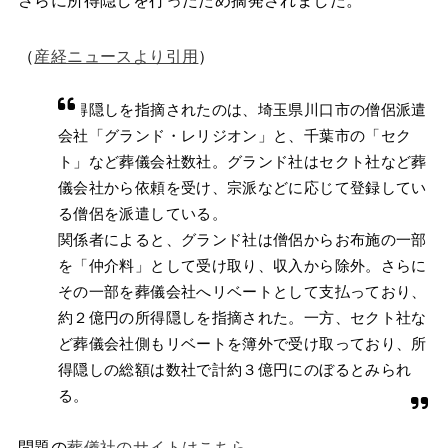
さらに所得隠しを行ったため摘発されました。
（
産経ニュースより引用
）
所得隠しを指摘されたのは、埼玉県川口市の僧侶派遣
会社「グランド・レリジオン」と、千葉市の「セク
ト」など葬儀会社数社。グランド社はセクト社など葬
儀会社から依頼を受け、宗派などに応じて登録してい
る僧侶を派遣している。
関係者によると、グランド社は僧侶からお布施の一部
を「仲介料」として受け取り、収入から除外。さらに
その一部を葬儀会社へリベートとして支払っており、
約２億円の所得隠しを指摘された。一方、セクト社な
ど葬儀会社側もリベートを簿外で受け取っており、所
得隠しの総額は数社で計約３億円にのぼるとみられ
る。
問題の
葬儀社のサイトはこちら