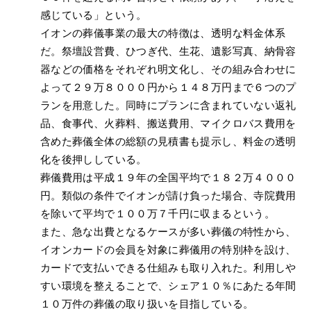
感じている」という。
イオンの葬儀事業の最大の特徴は、透明な料金体系
だ。祭壇設営費、ひつぎ代、生花、遺影写真、納骨容
器などの価格をそれぞれ明文化し、その組み合わせに
よって２９万８０００円から１４８万円まで６つのプ
ランを用意した。同時にプランに含まれていない返礼
品、食事代、火葬料、搬送費用、マイクロバス費用を
含めた葬儀全体の総額の見積書も提示し、料金の透明
化を後押ししている。
葬儀費用は平成１９年の全国平均で１８２万４０００
円。類似の条件でイオンが請け負った場合、寺院費用
を除いて平均で１００万７千円に収まるという。
また、急な出費となるケースが多い葬儀の特性から、
イオンカードの会員を対象に葬儀用の特別枠を設け、
カードで支払いできる仕組みも取り入れた。利用しや
すい環境を整えることで、シェア１０％にあたる年間
１０万件の葬儀の取り扱いを目指している。