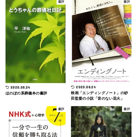
書評
書評
2020.08.24
2020.08.24
映画「エンディングノート」の砂
ほのぼの系葬儀本の書評
田監督の小説「音のない花火」
書評
書評