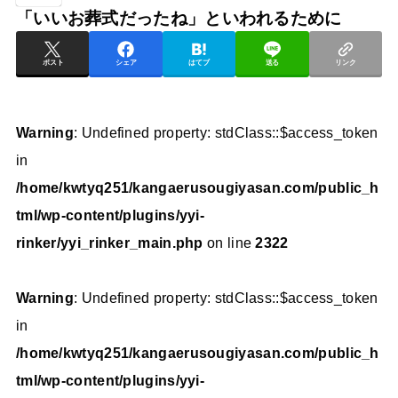
「いいお葬式だったね」といわれるために
ポスト
シェア
はてブ
送る
リンク
Warning
: Undefined property: stdClass::$access_token
in
/home/kwtyq251/kangaerusougiyasan.com/public_h
tml/wp-content/plugins/yyi-
rinker/yyi_rinker_main.php
on line
2322
Warning
: Undefined property: stdClass::$access_token
in
/home/kwtyq251/kangaerusougiyasan.com/public_h
tml/wp-content/plugins/yyi-