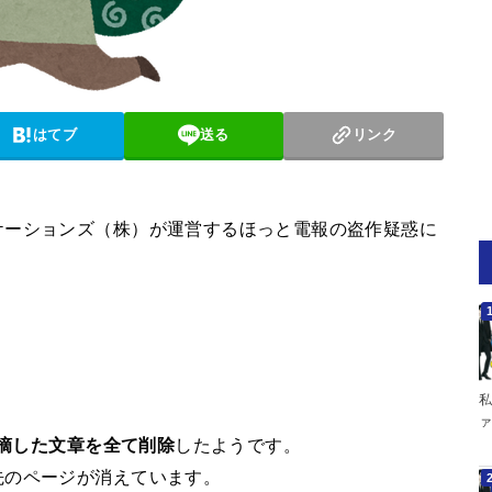
はてブ
送る
リンク
ケーションズ（株）が運営するほっと電報の盗作疑惑に
私
ァ
摘した文章を全て削除
したようです。
先のページが消えています。