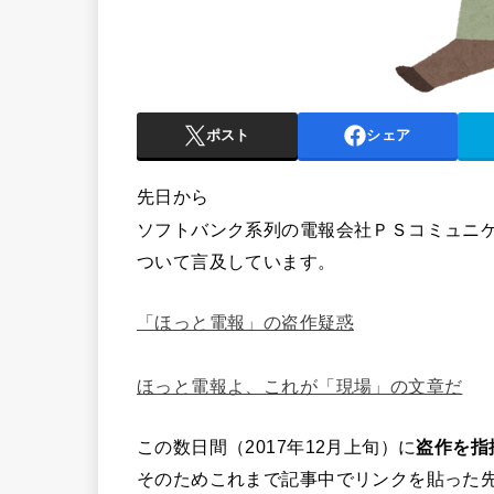
ポスト
シェア
先日から
ソフトバンク系列の電報会社ＰＳコミュニ
ついて言及しています。
「ほっと電報」の盗作疑惑
ほっと電報よ、これが「現場」の文章だ
この数日間（2017年12月上旬）に
盗作を指
そのためこれまで記事中でリンクを貼った