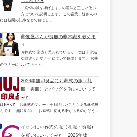
しい使い方
「哀悼の誠を捧げます」の意味と正しい使い
方について説明します。 この言葉、皆さんの
には新聞の記事などで目にし...
葬儀屋さんが喪服の非常識を教えま
す
お葬式で 常識と思われているが、実は非常識
な間違ったマナー について解説します。 お葬
のマナーについてネット...
2026年無印良品にお葬式の服（礼
服・喪服）とバッグを買いにいって
みた
はNHKで「お葬式のマナー」を解説したこともある葬儀屋
んです。 無印良品に、お葬式に使える服があるのかどう...
イオンにお葬式の服（礼服・喪服）
を買いにいってみた 2026年版