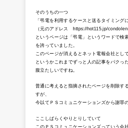
そのうちの一つ
「弔電を利用するケースと送るタイミング
（元のアドレス https://hot115.jp/condolenc
というページは「弔電」というワードで検索
を誇っていました。
このページが消えるとネット電報会社とし
というかこれまでずっと人の記事をパクっ
腹立たしいですね。
普通に考えると指摘されたページを削除す
すが、
今以てＰＳコミュニケーションズから謝罪
ここしばらくやりとりしていて
このＰＳコミュニケーションズっていう会