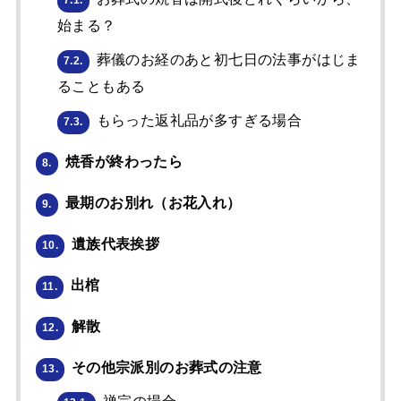
7.1.
始まる？
葬儀のお経のあと初七日の法事がはじま
7.2.
ることもある
もらった返礼品が多すぎる場合
7.3.
焼香が終わったら
8.
最期のお別れ（お花入れ）
9.
遺族代表挨拶
10.
出棺
11.
解散
12.
その他宗派別のお葬式の注意
13.