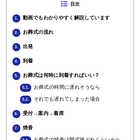
目次
動画でもわかりやすく解説しています
1.
お葬式の流れ
2.
出発
3.
到着
4.
お葬式は何時に到着すればいい？
5.
お葬式の時間に遅れそうなら
5.1.
それでも遅れてしまった場合
5.2.
受付→案内→着席
6.
焼香
7.
お葬式の焼香は開式後どれくらいから、