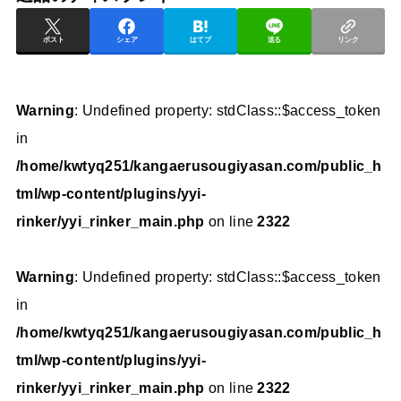
ポスト
シェア
はてブ
送る
リンク
Warning
: Undefined property: stdClass::$access_token
in
/home/kwtyq251/kangaerusougiyasan.com/public_h
tml/wp-content/plugins/yyi-
rinker/yyi_rinker_main.php
on line
2322
Warning
: Undefined property: stdClass::$access_token
in
/home/kwtyq251/kangaerusougiyasan.com/public_h
tml/wp-content/plugins/yyi-
rinker/yyi_rinker_main.php
on line
2322