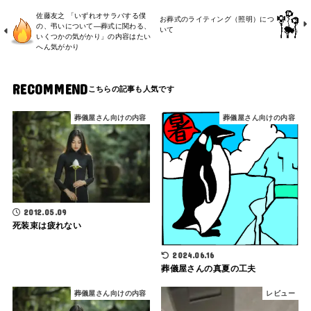
佐藤友之 「いずれオサラバする僕
お葬式のライティング（照明）につ
の、弔いについて―葬式に関わる、
いて
いくつかの気がかり」の内容はたい
へん気がかり
RECOMMEND
葬儀屋さん向けの内容
葬儀屋さん向けの内容
2012.05.09
死装束は疲れない
2024.06.16
葬儀屋さんの真夏の工夫
葬儀屋さん向けの内容
レビュー