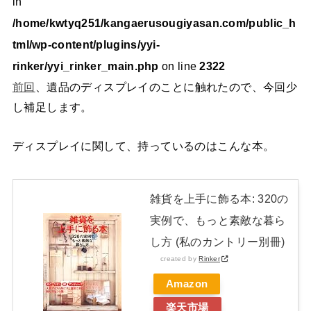
in
/home/kwtyq251/kangaerusougiyasan.com/public_h
tml/wp-content/plugins/yyi-
rinker/yyi_rinker_main.php
on line
2322
前回
、遺品のディスプレイのことに触れたので、今回少
し補足します。
ディスプレイに関して、持っているのはこんな本。
雑貨を上手に飾る本: 320の
実例で、もっと素敵な暮ら
し方 (私のカントリー別冊)
created by
Rinker
Amazon
楽天市場