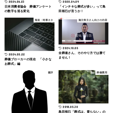
2024.06.23
2020.04.09
日本消費者協会 葬儀アンケート
「インチキな葬式が多い」って島
の数字を巡る変化
田裕巳が言うか！
報道・時事ネタ
施主喪主さん向けの内容
2024.10.05
全葬連さん、そのやり方では勝て
2024.05.22
ません！
葬儀ブローカーの現在 「小さな
お葬式」編
書評
葬儀費用
2018.05.30
島田裕巳「葬式は、要らない」の