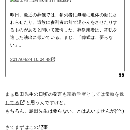
島田裕巳
@hiromishimada
昨日、最近の葬儀では、参列者に無理に遺体の顔にさ
わらせたり、遺族に参列者の前で湯かんをさせたりす
るものがあると聞いて驚愕した。葬祭業者は、常軌を
逸した演出に傾いている。まじ、「葬式は、要らな
い」。
2017/04/24 10:04:48
まぁ島田先生の日頃の発言も
宗教学者としては常軌を逸
してる
と思うんですけど。
もちろん、島田先生は要らない、とは思いませんが(^^;)
さてまずはこの記事