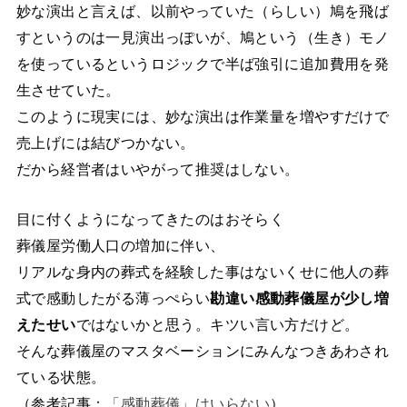
妙な演出と言えば、以前やっていた（らしい）鳩を飛ば
すというのは一見演出っぽいが、鳩という（生き）モノ
を使っているというロジックで半ば強引に追加費用を発
生させていた。
このように現実には、妙な演出は作業量を増やすだけで
売上げには結びつかない。
だから経営者はいやがって推奨はしない。
目に付くようになってきたのはおそらく
葬儀屋労働人口の増加に伴い、
リアルな身内の葬式を経験した事はないくせに他人の葬
式で感動したがる薄っぺらい
勘違い感動葬儀屋が少し増
えたせい
ではないかと思う。キツい言い方だけど。
そんな葬儀屋のマスタベーションにみんなつきあわされ
ている状態。
（参考記事：
「感動葬儀」はいらない
）