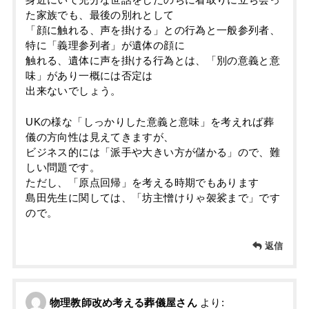
身近にいて充分な世話をしたのちに看取りに立ち会っ
た家族でも、最後の別れとして
「顔に触れる、声を掛ける」との行為と一般参列者、
特に「義理参列者」が遺体の顔に
触れる、遺体に声を掛ける行為とは、「別の意義と意
味」があり一概には否定は
出来ないでしょう。
UKの様な「しっかりした意義と意味」を考えれば葬
儀の方向性は見えてきますが、
ビジネス的には「派手や大きい方が儲かる」ので、難
しい問題です。
ただし、「原点回帰」を考える時期でもあります
島田先生に関しては、「坊主憎けりゃ袈裟まで」です
ので。
返信
物理教師改め考える葬儀屋さん
より: