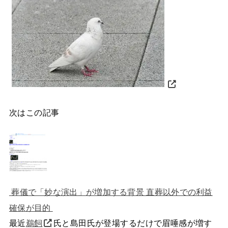
次はこの記事
葬儀で「妙な演出」が増加する背景 直葬以外での利益
確保が目的
最近
鵜飼
氏と島田氏が登場するだけで眉唾感が増す