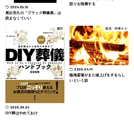
誤りを指摘する
2024.06.15
尾出安久の「ブラック葬儀屋」は
読まなくていい
書評
報道・時事ネタ
2020.04.19
臨海斎場がまた値上げをするらし
いという話
2020.08.24
DIY葬はやめておけ