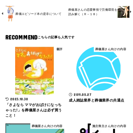
葬儀屋さんの恋愛事情で労働環境を
葬儀エピソード本の是非について
読み解く（Ｒ－１８）
RECOMMEND
書評
葬儀屋さん向けの内容
2011.05.27
2023.10.30
成人雑誌業界と葬儀業界の共通点
「さよなら ママがおばけになっち
ゃった!」を葬儀屋さんは必ず買う
こと！
葬儀屋さん向けの内容
施主喪主さん向けの内容