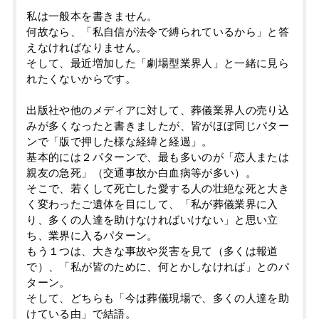
私は一般本を書きません。
何故なら、「私自信が法令で縛られているから」と答
えなければなりません。
そして、最近増加した「劇場型業界人」と一緒に見ら
れたくないからです。
出版社や他のメディアに対して、葬儀業界人の売り込
みが多くなったと書きましたが、皆がほぼ同じパター
ンで「版で押した様な経緯と経過」。
基本的には２パターンで、最も多いのが「恋人または
親友の急死」（交通事故か白血病等が多い）。
そこで、若くして死亡した愛する人の壮絶な死と大き
く変わったご遺体を目にして、「私が葬儀業界に入
り、多くの人達を助けなければいけない」と思い立
ち、業界に入るパターン。
もう１つは、大きな事故や災害を見て（多くは報道
で）、「私が皆のために、何とかしなければ」とのパ
ターン。
そして、どちらも「今は葬儀現場で、多くの人達を助
けている由」で結語。