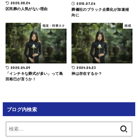
2020.08.24
2015.07.26
区民葬の人気がない理由
葬儀社のブラック企業化が加速傾
向に
報道・時事ネタ
雑感
2020.04.09
2024.06.23
「インチキな葬式が多い」って島
神は存在するか？
田裕巳が言うか！
ブログ内検索
検
索: