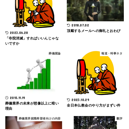
2018.07.02
頂戴するメールへの御礼とおわび
2023.06.28
「寺院消滅」すればいいんじゃな
いですか
葬儀屋論
報道・時事ネタ
2015.11.19
2023.10.29
葬儀業界の未来が想像以上に暗い
全日本仏教会のやり方がまずい件
理由
葬儀業界就職希望者向けの内容
書評