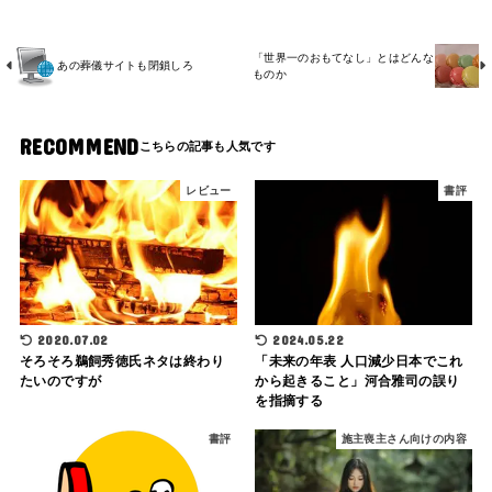
「世界一のおもてなし」とはどんな
あの葬儀サイトも閉鎖しろ
ものか
RECOMMEND
レビュー
書評
2020.07.02
2024.05.22
そろそろ鵜飼秀徳氏ネタは終わり
「未来の年表 人口減少日本でこれ
たいのですが
から起きること」河合雅司の誤り
を指摘する
書評
施主喪主さん向けの内容