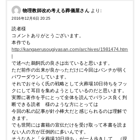
物理教師改め考える葬儀屋さん
より:
2016年12月6日 20:25
読者様
コメントありがとうございます。
本作でも
http://kangaerusougiyasan.com/archives/1981474.htm
l
で述べた鵜飼氏の良さは出ていると思います。
ただ前作の出来が良かっただけに今回はパンチが弱く
パワーダウンしています。
それでおそらく氏の戦略として火葬場10日待ちをフッ
クにして耳目を集めようとしているのだと思います。
実際に著作を手にとって全体を読んでバランス良く判
断できる読者 様のような方にとっては
今回の私の記事が針小棒大だと感じられるのは理解で
きます。
でも世間には書籍の宣伝だけを受け取って本書を読ま
ない人の方が圧倒的に多いんです。
そうなると「火葬場10日待ち」が一人歩きして、（現