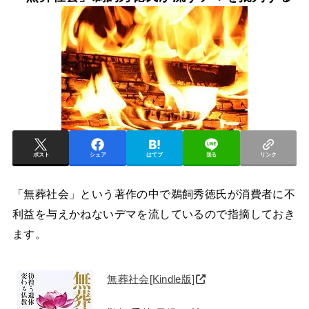
ポスト
シェア
はてブ
送る
リンク
「無葬社会」という著作の中で鵜飼秀徳氏が消費者に不
利益を与えかねないデマを流しているので指摘しておき
ます。
無葬社会[Kindle版]