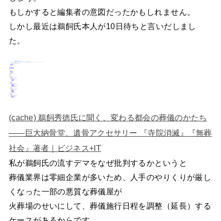
もしかすると編集者の意図だったかもしれません。
しかし最近は鵜飼氏本人が10日待ちと言いだしまし
た。
(cache) 鵜飼秀徳氏に聞く、変わる都会の葬儀のかたち
――巨大納骨堂、遺骨アクセサリー 『寺院消滅』『無葬
社会』著者｜ビジネス+IT
私が鵜飼氏の流すデマをなぜ批判するかというと
葬儀業界は零細企業が多いため、人手のやりくりが厳し
くなった一部の悪質な葬儀屋が
火葬場のせいにして、葬儀施行日程を調整（延長）する
ケースがあるからです。