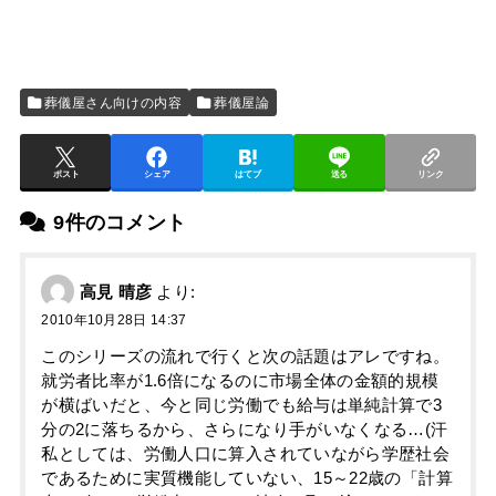
葬儀屋さん向けの内容
葬儀屋論
ポスト
シェア
はてブ
送る
リンク
9件のコメント
高見 晴彦
より:
2010年10月28日 14:37
このシリーズの流れで行くと次の話題はアレですね。
就労者比率が1.6倍になるのに市場全体の金額的規模
が横ばいだと、今と同じ労働でも給与は単純計算で3
分の2に落ちるから、さらになり手がいなくなる…(汗
私としては、労働人口に算入されていながら学歴社会
であるために実質機能していない、15～22歳の「計算