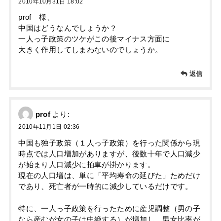
2010年10月31日 18:02
prof 様、
中国はどうなんでしょうか？
一人っ子政策のツケがこの後マイナス方面に
大きく作用してしまわないのでしょうか。
返信
prof
より:
2010年11月1日 02:36
中国も独子政策（１人っ子政策）を行った関係から現
時点では人口増加がありますが、後数十年で人口減少
が始まり人口減少に拍車が掛かります。
現在の人口増は、単に「平均寿命の延びた」ためだけ
であり、死亡者が一時的に減少しているだけです。
特に、一人っ子政策を行ったために産児調整（男の子
なら産むが女の子は中絶する）が増加し、男女比率が