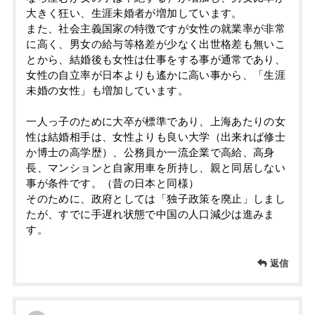
大きく狂い、生涯未婚者が増加しています。
また、社会主義国家の特徴ですが女性の就業率が非常
に高く、男女の給与等格差が少なく出世格差も無いこ
とから、結婚後も女性は仕事をする事が通常であり、
女性の自立率が日本よりも遙かに高い事から、「生涯
未婚の女性」も増加しています。
一人っ子のために大卒が標準であり、上海あたりの女
性は結婚相手は、女性よりも良い大学（出来れば修士
か博士の高学歴）、公務員か一流企業で高給、高身
長、マンションと自家用車を所持し、親と同居しない
事が条件です。（昔の日本と同様）
そのために、政府としては「独子政策を廃止」しまし
たが、すでに手遅れ状態で中国の人口減少は進みま
す。
返信