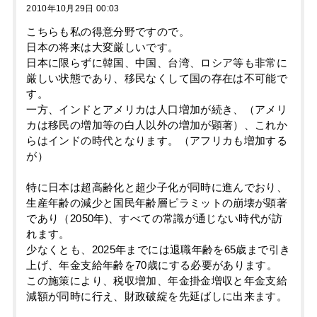
2010年10月29日 00:03
こちらも私の得意分野ですので。
日本の将来は大変厳しいです。
日本に限らずに韓国、中国、台湾、ロシア等も非常に
厳しい状態であり、移民なくして国の存在は不可能で
す。
一方、インドとアメリカは人口増加が続き、（アメリ
カは移民の増加等の白人以外の増加が顕著）、これか
らはインドの時代となります。（アフリカも増加する
が）
特に日本は超高齢化と超少子化が同時に進んでおり、
生産年齢の減少と国民年齢層ピラミットの崩壊が顕著
であり（2050年)、すべての常識が通じない時代が訪
れます。
少なくとも、2025年までには退職年齢を65歳まで引き
上げ、年金支給年齢を70歳にする必要があります。
この施策により、税収増加、年金掛金増収と年金支給
減額が同時に行え、財政破綻を先延ばしに出来ます。