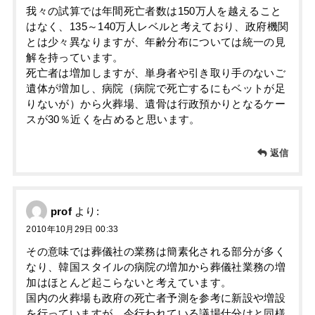
我々の試算では年間死亡者数は150万人を越えること
はなく、135～140万人レベルと考えており、政府機関
とは少々異なりますが、年齢分布については統一の見
解を持っています。
死亡者は増加しますが、単身者や引き取り手のないご
遺体が増加し、病院（病院で死亡するにもベットが足
りないが）から火葬場、遺骨は行政預かりとなるケー
スが30％近くを占めると思います。
返信
prof
より:
2010年10月29日 00:33
その意味では葬儀社の業務は簡素化される部分が多く
なり、韓国スタイルの病院の増加から葬儀社業務の増
加はほとんど起こらないと考えています。
国内の火葬場も政府の死亡者予測を参考に新設や増設
を行っていますが、今行われている議場仕分けと同様