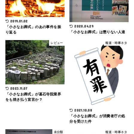
2019.01.02
2020.04.29
「小さなお葬式」のあの事件を振
「小さなお葬式」は懲りない人達
り返る
レビュー
報道・時事ネタ
2023.11.07
「小さなお葬式」が墓石寺院業界
をも焼き払う宣言か？
2021.10.08
「小さなお葬式」が消費者庁の処
分を受けた件
未分類
報道・時事ネタ