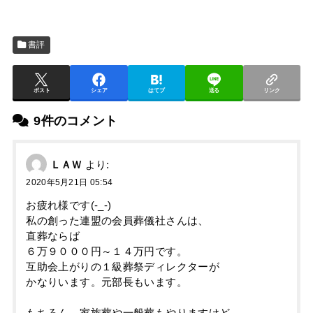
書評
ポスト
シェア
はてブ
送る
リンク
9件のコメント
ＬＡＷ
より:
2020年5月21日 05:54
お疲れ様です(-_-)
私の創った連盟の会員葬儀社さんは、
直葬ならば
６万９０００円～１４万円です。
互助会上がりの１級葬祭ディレクターが
かなりいます。元部長もいます。
もちろん、家族葬や一般葬もやりますけど。