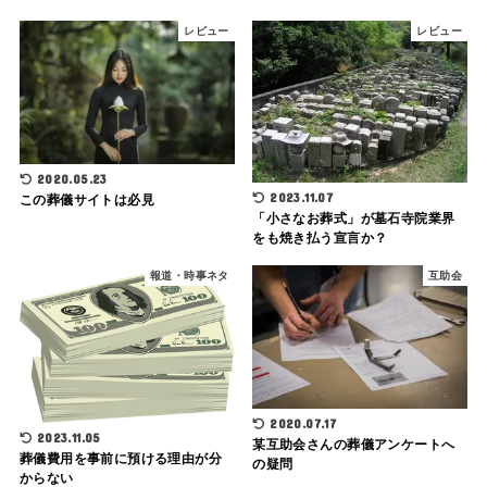
レビュー
レビュー
2020.05.23
2023.11.07
この葬儀サイトは必見
「小さなお葬式」が墓石寺院業界
をも焼き払う宣言か？
報道・時事ネタ
互助会
2020.07.17
2023.11.05
某互助会さんの葬儀アンケートへ
葬儀費用を事前に預ける理由が分
の疑問
からない