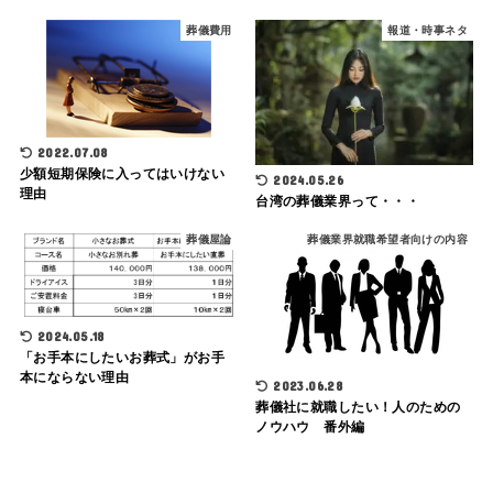
葬儀費用
報道・時事ネタ
2022.07.08
少額短期保険に入ってはいけない
2024.05.26
理由
台湾の葬儀業界って・・・
葬儀屋論
葬儀業界就職希望者向けの内容
2024.05.18
「お手本にしたいお葬式」がお手
本にならない理由
2023.06.28
葬儀社に就職したい！人のための
ノウハウ 番外編