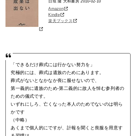
日垣 隆 大和書房 2010-02-10
Amazon
Kindle
楽天ブックス
「できるだけ葬式には行かない努力を」
究極的には、葬式は遺族のためにあります。
葬式がないとなかなか喪に服せないので、
第一義的に遺族のため‐第二義的に故人を悼む参列者の
ための儀式です。
いずれにしろ、亡くなった本人のためでないのは明ら
かです
（中略）
あくまで個人的にですが、計報を聞くと喪服を用意す
る習慣は、