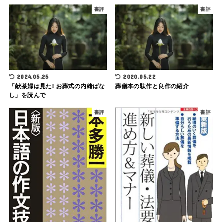
書評
書評
2024.05.25
2020.05.22
「献茶婦は見た! お葬式の内緒ばな
葬儀本の駄作と良作の紹介
し」を読んで
書評
書評