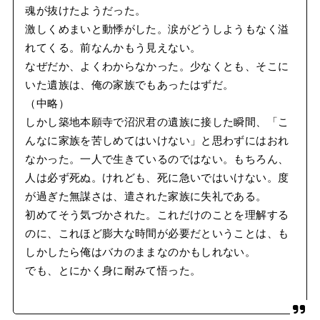
魂が抜けたようだった。
激しくめまいと動悸がした。涙がどうしようもなく溢
れてくる。前なんかもう見えない。
なぜだか、よくわからなかった。少なくとも、そこに
いた遺族は、俺の家族でもあったはずだ。
（中略）
しかし築地本願寺で沼沢君の遺族に接した瞬間、「こ
んなに家族を苦しめてはいけない」と思わずにはおれ
なかった。一人で生きているのではない。もちろん、
人は必ず死ぬ。けれども、死に急いではいけない。度
が過ぎた無謀さは、遣された家族に失礼である。
初めてそう気づかされた。これだけのことを理解する
のに、これほど膨大な時間が必要だということは、も
しかしたら俺はバカのままなのかもしれない。
でも、とにかく身に耐みて悟った。