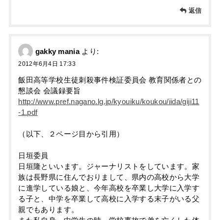
返信
gakky mania
より:
2012年6月4日 17:33
飯田高等学校生徒刺殺事件検証委員会 教育関係者との
懇談会 会議録要旨
http://www.pref.nagano.lg.jp/kyouiku/koukou/iida/giji11
-1.pdf
（以下、２ページ目から引用）
日垣委員
日垣隆といいます。ジャーナリストをしています。家
族は長野県に住んでおりまして、県内の高校から大学
に進学している娘と、今年高校を卒業し大学に入学す
る子と、中学を卒業して高校に入学する末子がいる父
親でもあります。