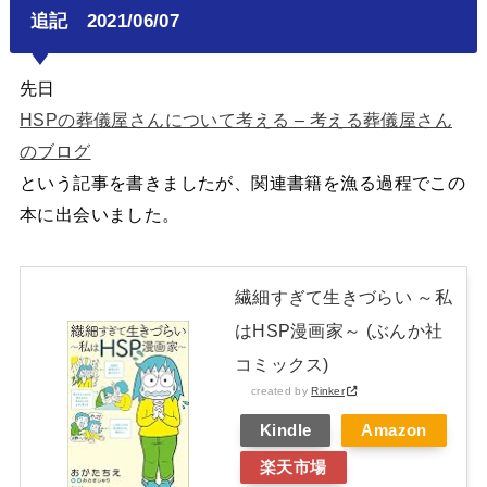
追記 2021/06/07
先日
HSPの葬儀屋さんについて考える – 考える葬儀屋さん
のブログ
という記事を書きましたが、関連書籍を漁る過程でこの
本に出会いました。
繊細すぎて生きづらい ～私
はHSP漫画家～ (ぶんか社
コミックス)
created by
Rinker
Kindle
Amazon
楽天市場