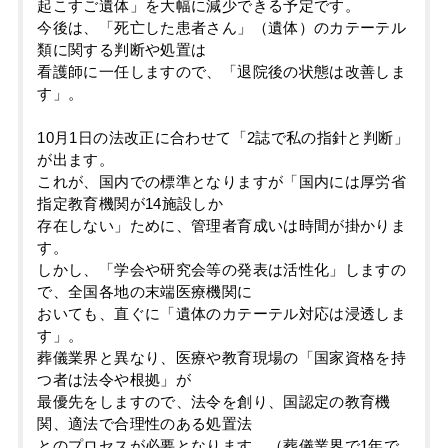
起こすご遺体」を大幅に減少できる予定です。
今後は、「死亡した患者さん」（遺体）のカテーテル
類に関する判断や処置は
看護師に一任しますので、「退院後の状態は改善しま
す」。
10月1日の法改正に合わせて「2誌で私の指針と判断」
が出ます。
これが、国内での標準となりますが「国内には厚労省
指定教育機関が14施設しか
存在しない」ために、管理者育成いは時間が掛かりま
す。
しかし、「学会や研究会等の発表は活性化」しますの
で、全国各地の末端医療機関に
おいても、直ぐに「遺体のカテーテル対応は浸透しま
す」。
葬儀業界と異なり、医療や教育現場の「国家資格を持
つ者は法令や根拠」が
最優先をしますので、法令を創り、国認定の教育機
関、適法で合理性のある処置法
とのプロセスが必要となります。（葬儀業界で1年で