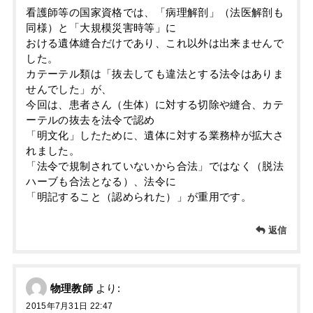
看護師等の国家資格では、「病理解剖」（法医解剖も
同様）と「大規模災害時等」に
おける遺体縫合だけであり、これ以外は出来ませんで
した。
カテーテル類は「抜去しても違法とする法令はありま
せんでした」が、
今回は、患者さん（生体）に対する切除や縫合、カテ
ーテルの抜去を法令で認め
「明文化」したために、遺体に対する業務枠が拡大さ
れました。
「法令で規制されていないから合法」ではなく（脱法
ハーブも合法となる）、法令に
「明記すること（認められた）」が重用です。
返信
物理教師
より:
2015年7月31日 22:47