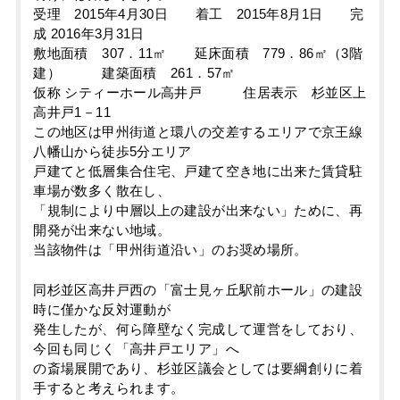
受理 2015年4月30日 着工 2015年8月1日 完
成 2016年3月31日
敷地面積 307．11㎡ 延床面積 779．86㎡（3階
建） 建築面積 261．57㎡
仮称 シティーホール高井戸 住居表示 杉並区上
高井戸1－11
この地区は甲州街道と環八の交差するエリアで京王線
八幡山から徒歩5分エリア
戸建てと低層集合住宅、戸建て空き地に出来た賃貸駐
車場が数多く散在し、
「規制により中層以上の建設が出来ない」ために、再
開発が出来ない地域。
当該物件は「甲州街道沿い」のお奨め場所。
同杉並区高井戸西の「富士見ヶ丘駅前ホール」の建設
時に僅かな反対運動が
発生したが、何ら障壁なく完成して運営をしており、
今回も同じく「高井戸エリア」へ
の斎場展開であり、杉並区議会としては要綱創りに着
手すると考えられます。