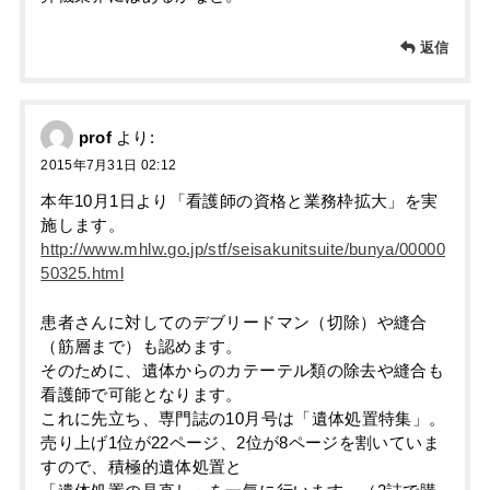
返信
prof
より:
2015年7月31日 02:12
本年10月1日より「看護師の資格と業務枠拡大」を実
施します。
http://www.mhlw.go.jp/stf/seisakunitsuite/bunya/00000
50325.html
患者さんに対してのデブリードマン（切除）や縫合
（筋層まで）も認めます。
そのために、遺体からのカテーテル類の除去や縫合も
看護師で可能となります。
これに先立ち、専門誌の10月号は「遺体処置特集」。
売り上げ1位が22ページ、2位が8ページを割いていま
すので、積極的遺体処置と