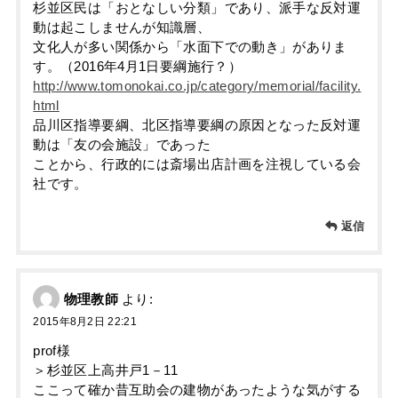
杉並区民は「おとなしい分類」であり、派手な反対運
動は起こしませんが知識層、
文化人が多い関係から「水面下での動き」がありま
す。（2016年4月1日要綱施行？）
http://www.tomonokai.co.jp/category/memorial/facility.
html
品川区指導要綱、北区指導要綱の原因となった反対運
動は「友の会施設」であった
ことから、行政的には斎場出店計画を注視している会
社です。
返信
物理教師
より:
2015年8月2日 22:21
prof様
＞杉並区上高井戸1－11
ここって確か昔互助会の建物があったような気がする