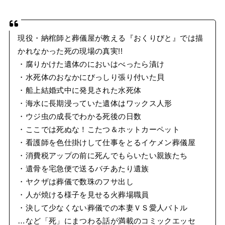
現役・納棺師と葬儀屋が教える『おくりびと』では描
かれなかった死の現場の真実!!
・腐りかけた遺体のにおいはべったら漬け
・水死体のおなかにびっしり張り付いた貝
・船上結婚式中に発見された水死体
・海水に長期浸っていた遺体はワックス人形
・ウジ虫の成長でわかる死後の日数
・ここでは死ぬな！こたつ＆ホットカーペット
・看護師を色仕掛けして仕事をとるイケメン葬儀屋
・消費税アップの前に死んでもらいたい親族たち
・遺骨を宅急便で送るバチあたり遺族
・ヤクザは葬儀で数珠のフサ出し
・人が焼ける様子を見せる火葬場職員
・決して少なくない葬儀での本妻ＶＳ愛人バトル
…など「死」にまつわる話が満載のコミックエッセ